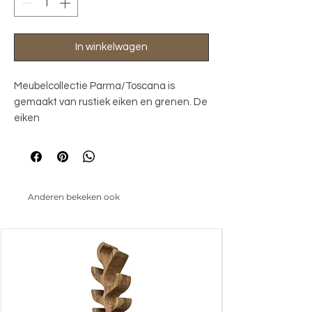
In winkelwagen
Meubelcollectie Parma/Toscana is
gemaakt van rustiek eiken en grenen. De
eiken
delen zijn licht geborsteld en afgewerkt
met een olie. Het witte grenen frame van
de meubelen is op diverse plekken
lichtelijk opgeschuurd, waardoor dit
Anderen bekeken ook
lifestyle
woonprogramma een mooie landelijke
uitstraling krijgt.
90 x 45 x 160 (h) cm