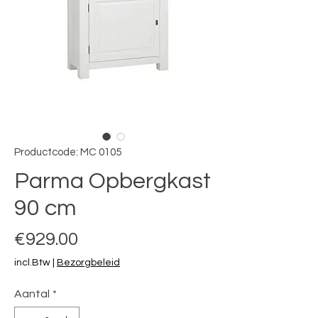
Productcode: MC 0105
Parma Opbergkast
90 cm
Prijs
€929.00
incl.Btw
|
Bezorgbeleid
Aantal
*