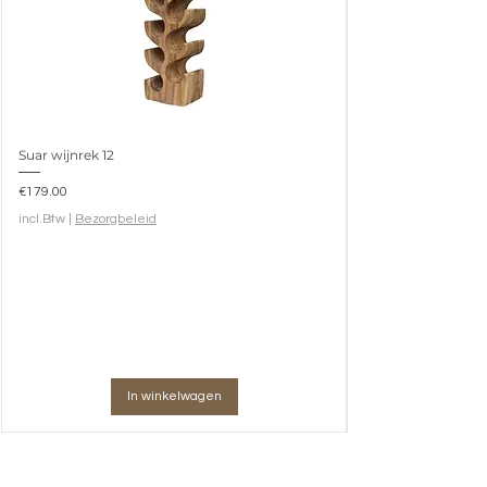
Suar wijnrek 12
Prijs
€179.00
incl.Btw
|
Bezorgbeleid
In winkelwagen