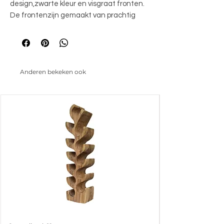
design,zwarte kleur en visgraat fronten.
De frontenzijn gemaakt van prachtig
gerecycled hout. Demeubelen worden
gezandstraald, wat ervoor zorgtdat de
nerven in het oude hout extra
geaccentueerdworden. De lades zijn
Anderen bekeken ook
voorzien van softclosegeleiders. Ziano
heeft een luxe en chique uitstraling,maar
past ook perfect in een industriële
inrichting.
100x45x190