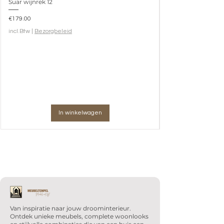
Suar wijnrek 12
Prijs
€179.00
incl.Btw
|
Bezorgbeleid
In winkelwagen
Van inspiratie naar jouw droominterieur.
Ontdek unieke meubels, complete woonlooks