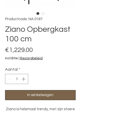
Productcode: NA 0187
Ziano Opbergkast
100 cm
Prijs
€1,229.00
incl.Btw
|
Bezorgbeleid
Aantal
*
In winkelwagen
Ziano is helemaal trendy, met zijn stoere