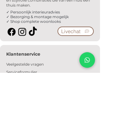
en stijlvolle combinaties die van een huis een
thuis maken.
✓ Persoonlijk interieuradvies
✓ Bezorging & montage mogelijk
✓ Shop complete woonlooks
Livechat
Klantenservice
Veelgestelde vragen
Serviceformulier
Ophaalafspraak
Verzendkosten
Contact
Informatie
Over ons
Algemene voorwaarden
Privacyverklaring
Cookiebeleid