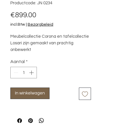
Productcode: JN 0234
Prijs
€899.00
incl.Btw
|
Bezorgbeleid
Meubelcollectie Corona en tafelcollectie
Losari zijn gemaakt van prachtig
onbewerkt
teakhout. Door de strakke lijnen en
Aantal
*
natuurlijke
materialen zijn deze meubelen tijdloos
en
geschikt voor vrijwel ieder interieur.
In winkelwagen
130 x 45 x 160 (h) cm