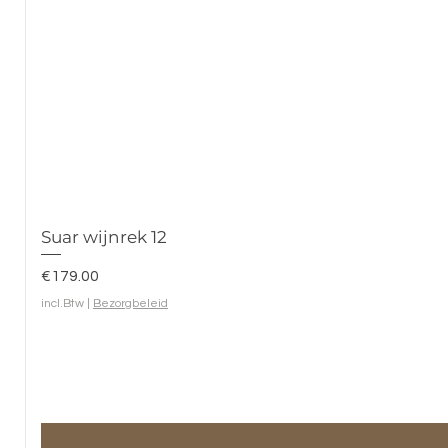
Suar wijnrek 12
Prijs
€179.00
incl.Btw
|
Bezorgbeleid