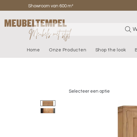
Showroom van 600 m²
W
Home
Onze Producten
Shop the look
Selecteer een optie