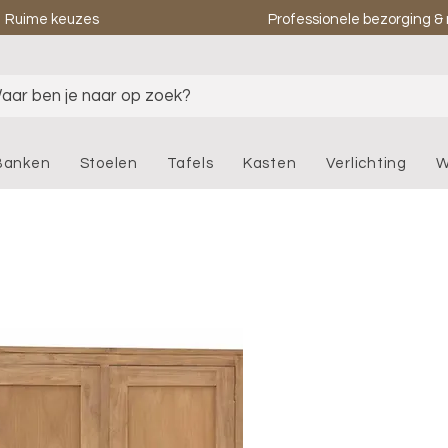
Ruime keuzes
Professionele bezorging 
aar ben je naar op zoek?
Banken
Stoelen
Tafels
Kasten
Verlichting
W