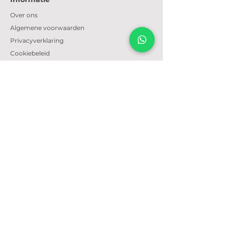
Over ons
Algemene voorwaarden
Privacyverklaring
Cookiebeleid
Openingstijden
Dinsdag t/m zondag: 09:30 - 17:30
Email
Altijd bereikbaar via e-mail.
info@meubeltempel.nl
Telefoonnummer
+31628728562
650m² wooninspiratie
Meubeltempel
Handelstraat 9
5831 AV Boxmeer
Nederland