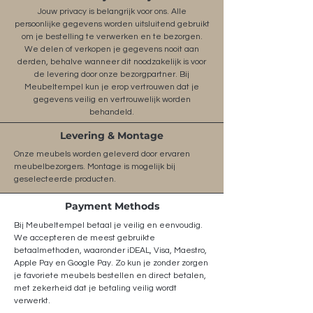
Jouw privacy is belangrijk voor ons. Alle
persoonlijke gegevens worden uitsluitend gebruikt
om je bestelling te verwerken en te bezorgen.
We delen of verkopen je gegevens nooit aan
derden, behalve wanneer dit noodzakelijk is voor
de levering door onze bezorgpartner. Bij
Meubeltempel kun je erop vertrouwen dat je
gegevens veilig en vertrouwelijk worden
behandeld.
Levering & Montage
Onze meubels worden geleverd door ervaren
meubelbezorgers. Montage is mogelijk bij
geselecteerde producten.
Payment Methods
Bij Meubeltempel betaal je veilig en eenvoudig.
We accepteren de meest gebruikte
betaalmethoden, waaronder iDEAL, Visa, Maestro,
Apple Pay en Google Pay. Zo kun je zonder zorgen
je favoriete meubels bestellen en direct betalen,
met zekerheid dat je betaling veilig wordt
verwerkt.