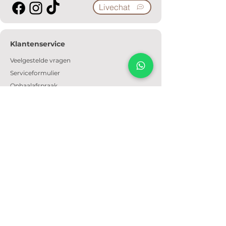
Livechat
Klantenservice
Veelgestelde vragen
Serviceformulier
Ophaalafspraak
Verzendkosten
Contact
Informatie
Over ons
Algemene voorwaarden
Privacyverklaring
Cookiebeleid
Openingstijden