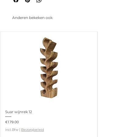
Anderen bekeken ook
Suar wijnrek 12
Prijs
€179.00
incl.Btw
|
Bezorgbeleid