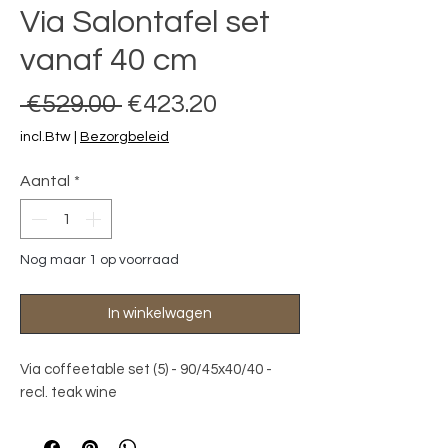
Via Salontafel set
vanaf 40 cm
Normale prijs
Verkoopprijs
 €529.00 
€423.20
incl.Btw
|
Bezorgbeleid
Aantal
*
Nog maar 1 op voorraad
In winkelwagen
Via coffeetable set (5) - 90/45x40/40 - 
recl. teak wine