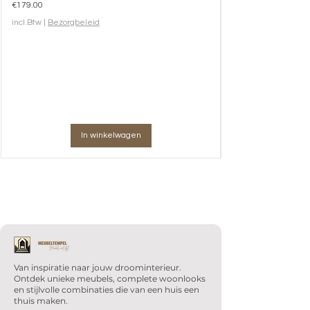
Prijs
€179.00
incl.Btw
|
Bezorgbeleid
In winkelwagen
Van inspiratie naar jouw droominterieur.
Ontdek unieke meubels, complete woonlooks
en stijlvolle combinaties die van een huis een
thuis maken.