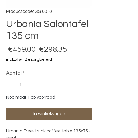
Productcode: SG 0010
Urbania Salontafel
135 cm
Normale prijs
Verkoopprijs
 €459.00 
€298.35
incl.Btw
|
Bezorgbeleid
Aantal
*
Nog maar 1 op voorraad
In winkelwagen
Urbania Tree-trunk coffee table 135x75 - 