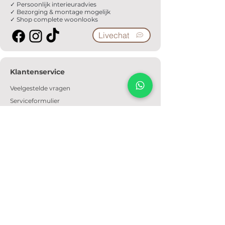
✓ Persoonlijk interieuradvies
✓ Bezorging & montage mogelijk
✓ Shop complete woonlooks
Livechat
Klantenservice
Veelgestelde vragen
Serviceformulier
Ophaalafspraak
Verzendkosten
Contact
Informatie
Over ons
Algemene voorwaarden
Privacyverklaring
Cookiebeleid