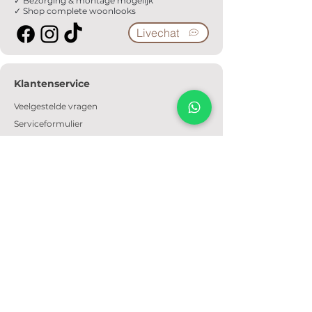
✓ Bezorging & montage mogelijk
✓ Shop complete woonlooks
Livechat
Klantenservice
Veelgestelde vragen
Serviceformulier
Ophaalafspraak
Verzendkosten
Contact
Informatie
Over ons
Algemene voorwaarden
Privacyverklaring
Cookiebeleid