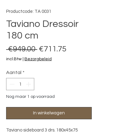
Productcode: TA 0031
Taviano Dressoir
180 cm
Normale prijs
Verkoopprijs
 €949.00 
€711.75
incl.Btw
|
Bezorgbeleid
Aantal
*
Nog maar 1 op voorraad
In winkelwagen
Taviano sideboard 3 drs. 180x45x75