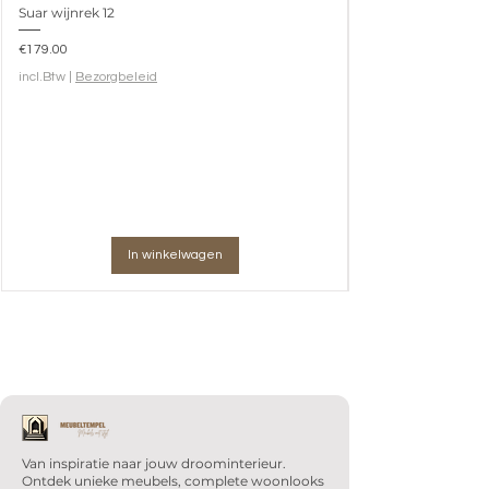
Suar wijnrek 12
Prijs
€179.00
incl.Btw
|
Bezorgbeleid
In winkelwagen
Van inspiratie naar jouw droominterieur.
Ontdek unieke meubels, complete woonlooks