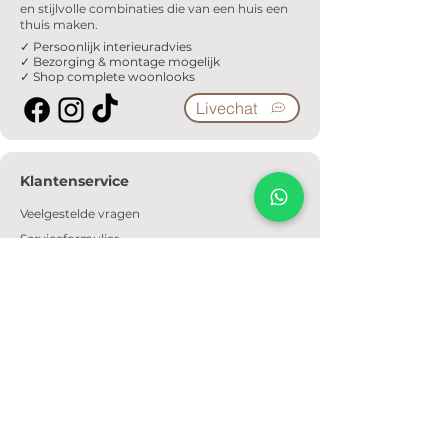
en stijlvolle combinaties die van een huis een
thuis maken.
✓ Persoonlijk interieuradvies
✓ Bezorging & montage mogelijk
✓ Shop complete woonlooks
Livechat
Klantenservice
Veelgestelde vragen
Serviceformulier
Ophaalafspraak
Verzendkosten
Contact
Informatie
Over ons
Algemene voorwaarden
Privacyverklaring