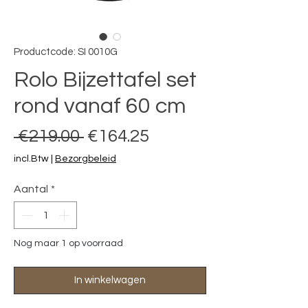
Productcode: SI 0010G
Rolo Bijzettafel set
rond vanaf 60 cm
Normale prijs
Verkoopprijs
 €219.00 
€164.25
incl.Btw
|
Bezorgbeleid
Aantal
*
Nog maar 1 op voorraad
In winkelwagen