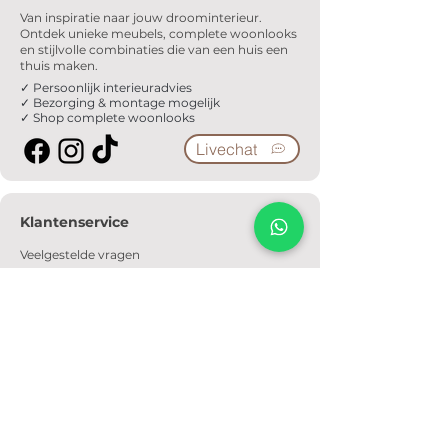
Van inspiratie naar jouw droominterieur.
Ontdek unieke meubels, complete woonlooks
en stijlvolle combinaties die van een huis een
thuis maken.
✓ Persoonlijk interieuradvies
✓ Bezorging & montage mogelijk
✓ Shop complete woonlooks
Livechat
Klantenservice
Veelgestelde vragen
Serviceformulier
Ophaalafspraak
Verzendkosten
Contact
Informatie
Over ons
Algemene voorwaarden