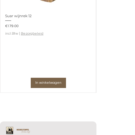
Suar wijnrek 12
Prijs
€179.00
incl.Btw
|
Bezorgbeleid
In winkelwagen