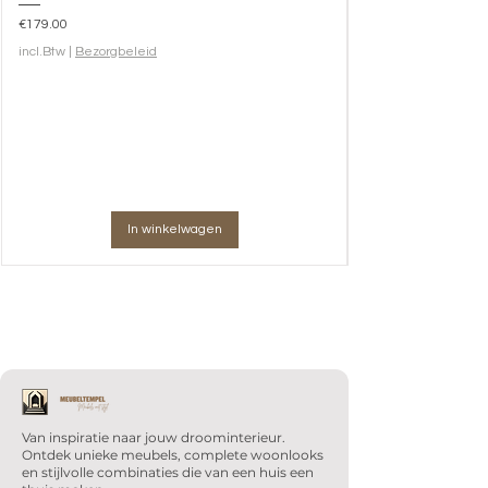
Prijs
€179.00
incl.Btw
|
Bezorgbeleid
In winkelwagen
Van inspiratie naar jouw droominterieur.
Ontdek unieke meubels, complete woonlooks
en stijlvolle combinaties die van een huis een