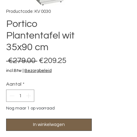
Productcode: KV 0030
Portico
Plantentafel wit
35x90 cm
Normale prijs
Verkoopprijs
 €279.00 
€209.25
incl.Btw
|
Bezorgbeleid
Aantal
*
Nog maar 1 op voorraad
In winkelwagen