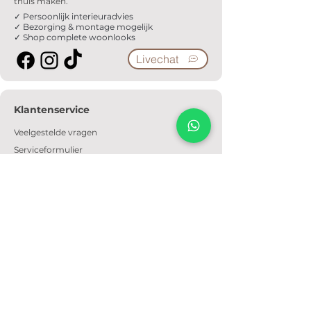
thuis maken.
✓ Persoonlijk interieuradvies
✓ Bezorging & montage mogelijk
✓ Shop complete woonlooks
Livechat
Klantenservice
Veelgestelde vragen
Serviceformulier
Ophaalafspraak
Verzendkosten
Contact
Informatie
Over ons
Algemene voorwaarden
Privacyverklaring
Cookiebeleid