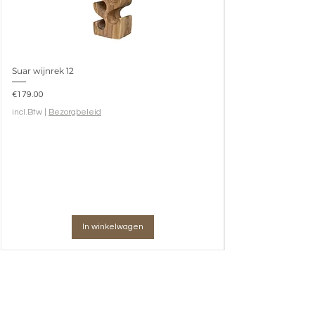
Suar wijnrek 12
Prijs
€179.00
incl.Btw
|
Bezorgbeleid
In winkelwagen