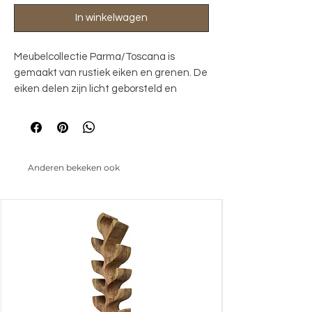
In winkelwagen
Meubelcollectie Parma/Toscana is
gemaakt van rustiek eiken en grenen. De
eiken delen zijn licht geborsteld en
afgewerkt met een olie. Het witte grenen
frame van de meubelen is op diverse
plekken lichtelijk opgeschuurd, waardoor
dit lifestyle woonprogramma een mooie
Anderen bekeken ook
landelijke uitstraling krijgt.