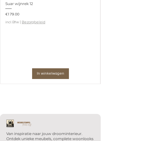
Suar wijnrek 12
Prijs
€179.00
incl.Btw
|
Bezorgbeleid
In winkelwagen
Van inspiratie naar jouw droominterieur.
Ontdek unieke meubels, complete woonlooks