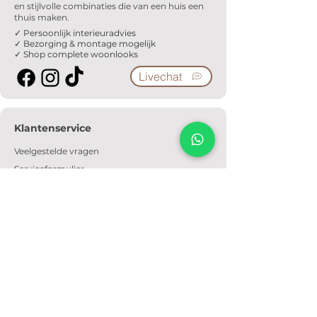
en stijlvolle combinaties die van een huis een
thuis maken.
✓ Persoonlijk interieuradvies
✓ Bezorging & montage mogelijk
✓ Shop complete woonlooks
Livechat
Klantenservice
Veelgestelde vragen
Serviceformulier
Ophaalafspraak
Verzendkosten
Contact
Informatie
Over ons
Algemene voorwaarden
Privacyverklaring