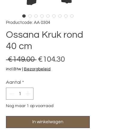
Productcode: AA 0304
Ossana Kruk rond
40 cm
Normale prijs
Verkoopprijs
 €149.00 
€104.30
incl.Btw
|
Bezorgbeleid
Aantal
*
Nog maar 1 op voorraad
In winkelwagen