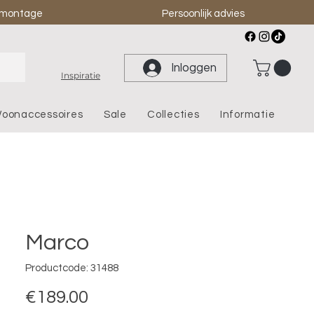
& montage
Persoonlijk advies
Inloggen
Inspiratie
oonaccessoires
Sale
Collecties
Informatie
Marco
Productcode: 31488
Prijs
€189.00