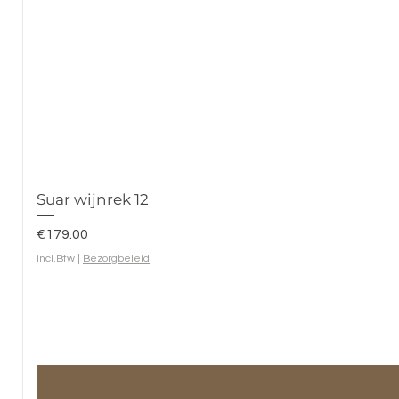
Suar wijnrek 12
Prijs
€179.00
incl.Btw
|
Bezorgbeleid