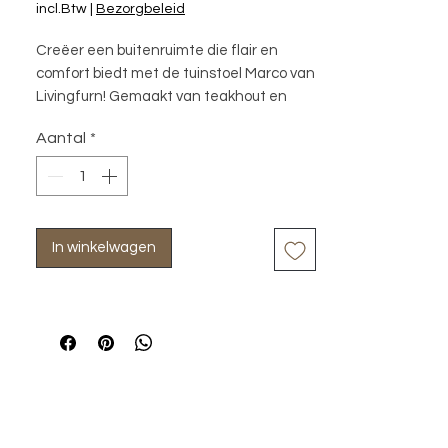
incl.Btw
|
Bezorgbeleid
Creëer een buitenruimte die flair en 
comfort biedt met de tuinstoel Marco van 
Livingfurn! Gemaakt van teakhout en 
stapelbaar voor handige opslag en 
Aantal
*
voorzien van een strak vormgegeven 
zitkussen voor comfort. Deze stoel 
combineert functionaliteit met 
natuurlijke schoonheid. Stapel ze 
moeiteloos op en geniet van flexibel 
In winkelwagen
buitenmeubilair dat je ruimte 
optimaliseert met behoud van stijl.