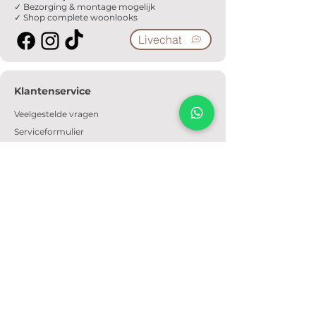
✓ Bezorging & montage mogelijk
✓ Shop complete woonlooks
Livechat
Klantenservice
Veelgestelde vragen
Serviceformulier
Ophaalafspraak
Verzendkosten
Contact
Informatie
Over ons
Algemene voorwaarden
Privacyverklaring
Cookiebeleid