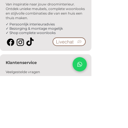
Van inspiratie naar jouw droominterieur.
Ontdek unieke meubels, complete woonlooks
en stijlvolle combinaties die van een huis een
thuis maken.
✓ Persoonlijk interieuradvies
✓ Bezorging & montage mogelijk
✓ Shop complete woonlooks
Livechat
Klantenservice
Veelgestelde vragen
Serviceformulier
Ophaalafspraak
Verzendkosten
Contact
Informatie
Over ons
Algemene voorwaarden