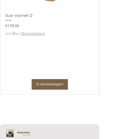
Suar wijnrek 12
Prijs
€179.00
incl.Btw
|
Bezorgbeleid
In winkelwagen