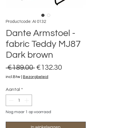
Productcode: AI 0132
Dante Armstoel -
fabric Teddy MJ87
Dark brown
Normale prijs
Verkoopprijs
 €189.00 
€132.30
incl.Btw
|
Bezorgbeleid
Aantal
*
Nog maar 1 op voorraad
In winkelwagen