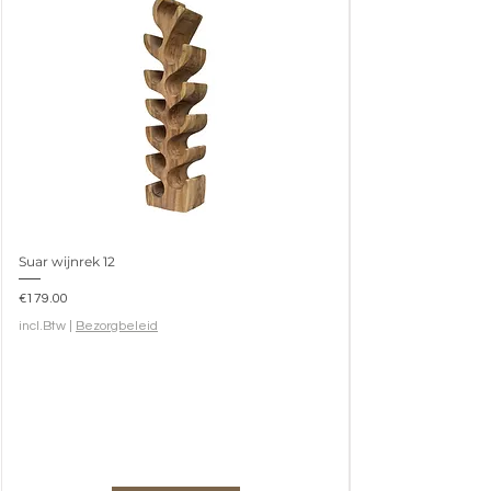
Suar wijnrek 12
Prijs
€179.00
incl.Btw
|
Bezorgbeleid