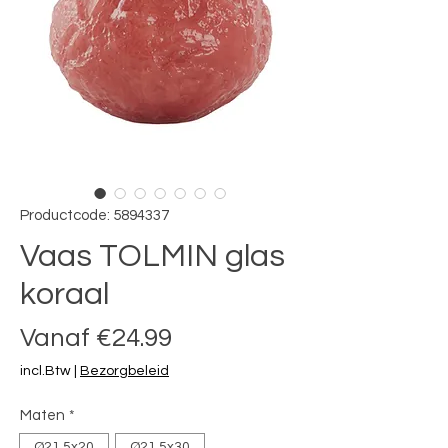
Productcode: 5894337
Vaas TOLMIN glas
koraal
Verkoopprijs
Vanaf
€24.99
incl.Btw
|
Bezorgbeleid
Maten
*
Ø21.5x20
Ø21.5x30