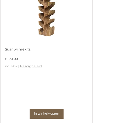
Suar wijnrek 12
Prijs
€179.00
incl.Btw
|
Bezorgbeleid
In winkelwagen