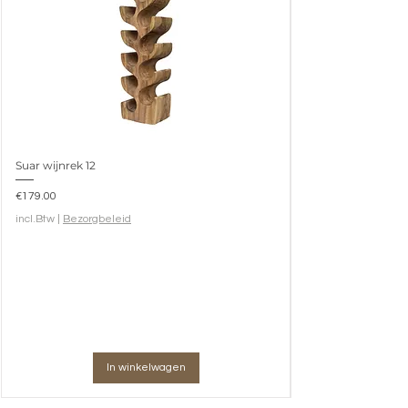
Suar wijnrek 12
Prijs
€179.00
incl.Btw
|
Bezorgbeleid
In winkelwagen