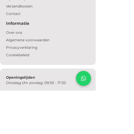
Verzendkosten
Contact
Informatie
Over ons
Algemene voorwaarden
Privacyverklaring
Cookiebeleid
Openingstijden
Dinsdag t/m zondag: 09:30 - 17:30
Email
Altijd bereikbaar via e-mail.
info@meubeltempel.nl
Telefoonnummer
+31628728562
650m² wooninspiratie