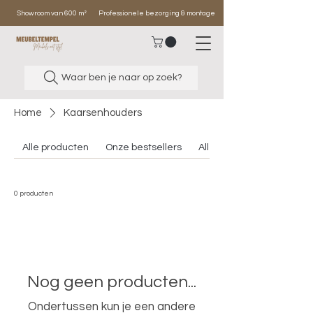
Showroom van 600 m²
Professionele bezorging & montage
Waar ben je naar op zoek?
Home
Kaarsenhouders
Alle producten
Onze bestsellers
Alle banken
0 producten
Nog geen producten...
Ondertussen kun je een andere